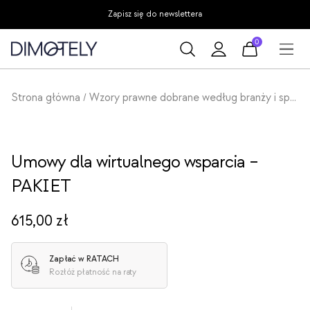
Przejdź
Zapisz się do newslettera
do
0
treści
Strona główna
Wzory prawne dobrane według branży i specjalizacji
/
Umowy dla wirtualnego wsparcia –
PAKIET
615,00
zł
Zapłać w RATACH
Rozłóż płatność na raty