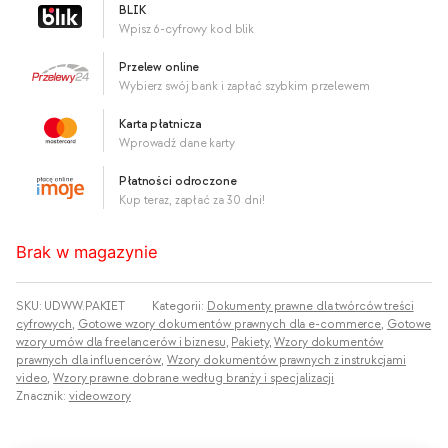
BLIK
Wpisz 6-cyfrowy kod blik
Przelew online
Wybierz swój bank i zapłać szybkim przelewem
Karta płatnicza
Wprowadź dane karty
Płatności odroczone
Kup teraz, zapłać za 30 dni!
Brak w magazynie
SKU:
UDWW.PAKIET
Kategorii:
Dokumenty prawne dla twórców treści
cyfrowych
,
Gotowe wzory dokumentów prawnych dla e-commerce
,
Gotowe
wzory umów dla freelancerów i biznesu
,
Pakiety
,
Wzory dokumentów
prawnych dla influencerów
,
Wzory dokumentów prawnych z instrukcjami
video
,
Wzory prawne dobrane według branży i specjalizacji
Znacznik:
videowzory