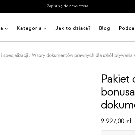
Zapisz się do newslettera
ja
Kategoria
Jak to działa?
Blog
Podca
 specjalizacji
Wzory dokumentów prawnych dla szkół pływania
/
Pakiet 
bonusa
dokume
2 227,00
zł