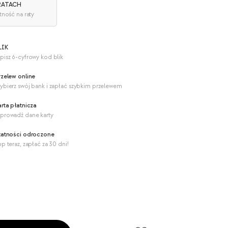
 RATACH
tność na raty
LIK
pisz 6-cyfrowy kod blik
rzelew online
ybierz swój bank i zapłać szybkim przelewem
arta płatnicza
prowadź dane karty
łatności odroczone
p teraz, zapłać za 30 dni!