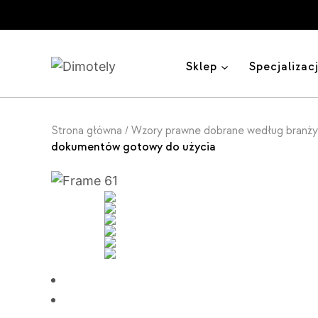
Przejdź
do
treści
Sklep
Specjalizac
Strona główna
Wzory prawne dobrane według branży i
/
dokumentów gotowy do użycia