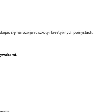
skupić się na rozwijaniu szkoły i kreatywnych pomysłach.
Pływakami.
wania.