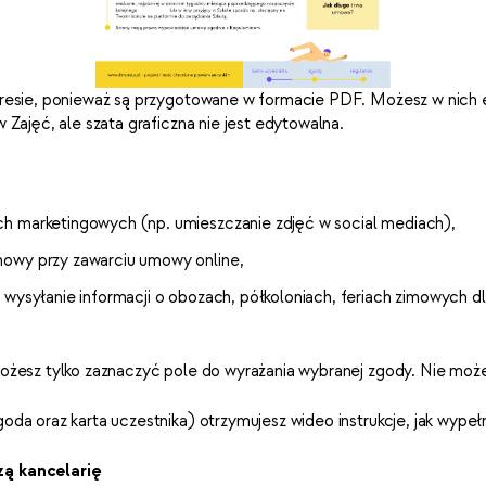
resie, ponieważ są przygotowane w formacie PDF. Możesz w nich 
ajęć, ale szata graficzna nie jest edytowalna.
ch marketingowych (np. umieszczanie zdjęć w social mediach),
mowy przy zawarciu umowy online,
 wysyłanie informacji o obozach, półkoloniach, feriach zimowych d
żesz tylko zaznaczyć pole do wyrażania wybranej zgody. Nie może
da oraz karta uczestnika) otrzymujesz wideo instrukcje, jak wype
ą kancelarię