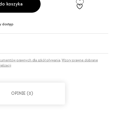
do koszyka
y dostęp
umentów prawnych dla szkół pływania
,
Wzory prawne dobrane
alizacji
OPINIE (0)