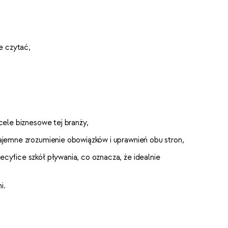
e czytać,
cele biznesowe tej branży,
zajemne zrozumienie obowiązków i uprawnień obu stron,
cyfice szkół pływania, co oznacza, że idealnie
i.