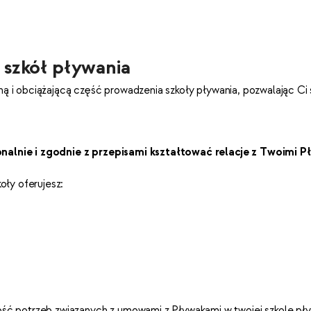
i szkół pływania
lną i obciążającą część prowadzenia szkoły pływania, pozwalając Ci 
onalnie i zgodnie z przepisami kształtować relacje z Twoimi 
oły oferujesz:
ć potrzeb związanych z umowami z Pływakami w twojej szkole pły