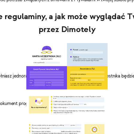
łe regulaminy, a jak może wyglądać 
przez Dimotely
niasz jednorazowo. Po jego ustaleniu, tylko karta uczestnika będzie
o dokument programu Microsoft Word.