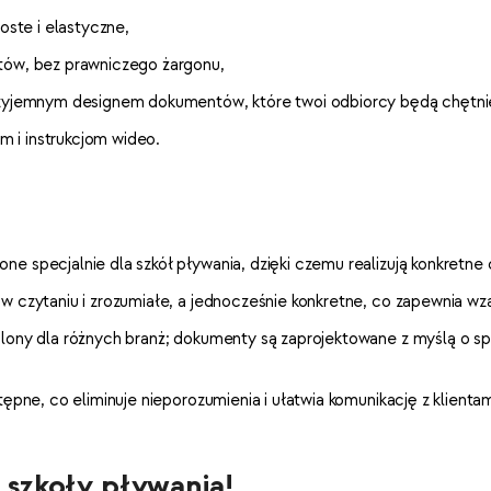
oste i elastyczne,
ntów, bez prawniczego żargonu,
przyjemnym designem dokumentów, które twoi odbiorcy będą chętni
 i instrukcjom wideo.
e specjalnie dla szkół pływania, dzięki czemu realizują konkretne 
 w czytaniu i zrozumiałe, a jednocześnie konkretne, co zapewnia w
lony dla różnych branż; dokumenty są zaprojektowane z myślą o spe
tępne, co eliminuje nieporozumienia i ułatwia komunikację z klientam
 szkoły pływania!