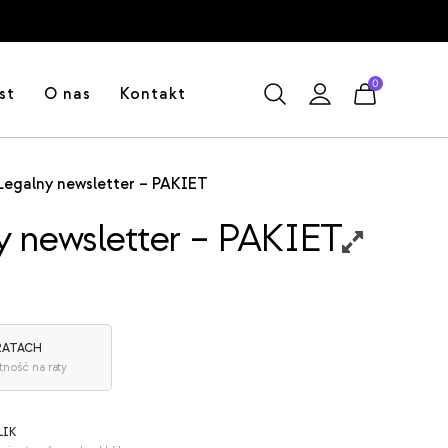
0
st
O nas
Kontakt
Legalny newsletter – PAKIET
y newsletter – PAKIET
 RATACH
tność na raty
LIK