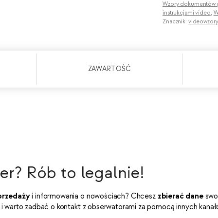
Wzory dokumentów p
instrukcjami video
,
W
Znacznik:
videowzor
ZAWARTOŚĆ
r? Rób to legalnie!
przedaży
i informowania o nowościach? Chcesz
zbierać dane
swoi
 i warto zadbać o kontakt z obserwatorami za pomocą innych kana