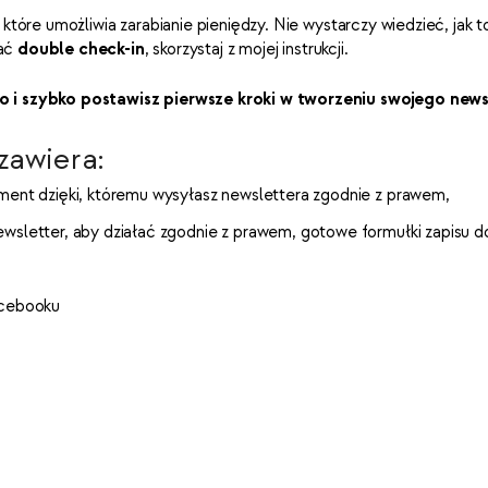
które umożliwia zarabianie pieniędzy. Nie wystarczy wiedzieć, jak to 
wać
double check-in
, skorzystaj z mojej instrukcji.
 i szybko postawisz pierwsze kroki w tworzeniu swojego news
zawiera:
ument dzięki, któremu wysyłasz newslettera zgodnie z prawem,
ewsletter, aby działać zgodnie z prawem, gotowe formułki zapisu 
acebooku