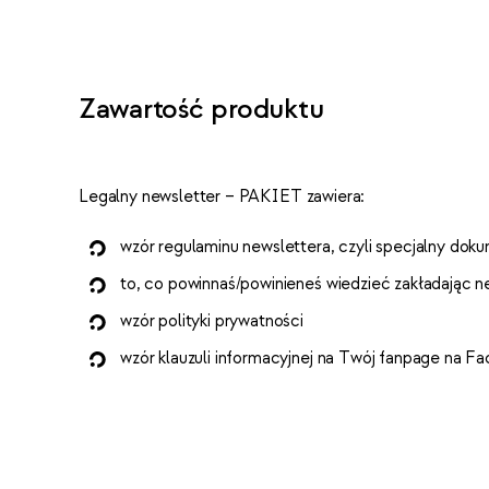
Zawartość produktu
Legalny newsletter – PAKIET zawiera:
wzór regulaminu newslettera, czyli specjalny dok
to, co powinnaś/powinieneś wiedzieć zakładając n
wzór polityki prywatności
wzór klauzuli informacyjnej na Twój fanpage na F