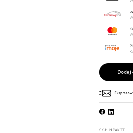
W
P
W
K
W
P
Ku
ilość
Dodaj 
Legalny
newsletter
-
Ekspresow
PAKIET
SKU:
LN.PAKIET