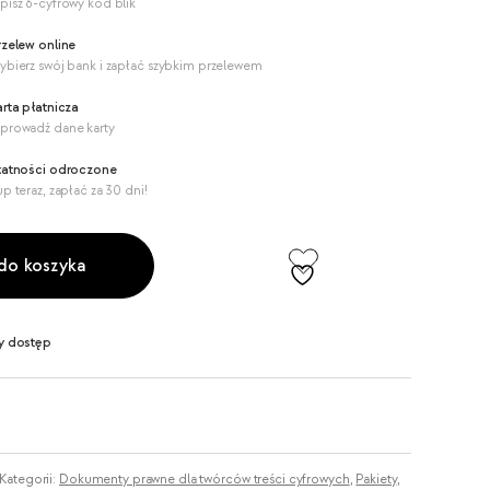
pisz 6-cyfrowy kod blik
rzelew online
ybierz swój bank i zapłać szybkim przelewem
arta płatnicza
prowadź dane karty
łatności odroczone
p teraz, zapłać za 30 dni!
do koszyka
y dostęp
Kategorii:
Dokumenty prawne dla twórców treści cyfrowych
,
Pakiety
,