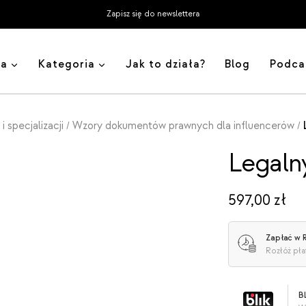
Zapisz się do newslettera
ja
Kategoria
Jak to działa?
Blog
Podca
 specjalizacji
Wzory dokumentów prawnych dla influencerów
/
/
Legaln
597,00
zł
Zapłać w
Rozłóż pła
B