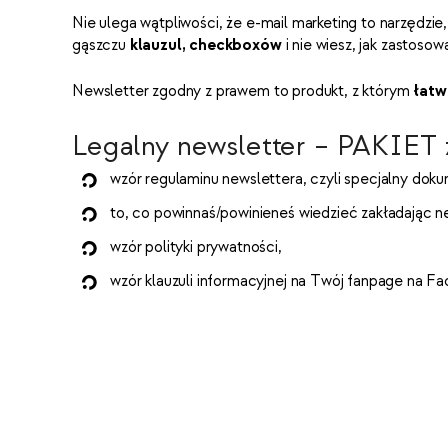
Nie ulega wątpliwości, że e-mail marketing to narzędzie, 
gąszczu
klauzul, checkboxów
i nie wiesz, jak zastoso
Newsletter zgodny z prawem to produkt, z którym
łatwo
Legalny newsletter – PAKIET 
wzór regulaminu newslettera, czyli specjalny dok
to, co powinnaś/powinieneś wiedzieć zakładając n
wzór polityki prywatności,
wzór klauzuli informacyjnej na Twój fanpage na F