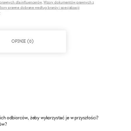
rawnych dla influencerów
,
Wzory dokumentów prawnych z
zory prawne dobrane według branży i specjalizacji
y
OPINIE (0)
ch odbiorców, żeby wykorzystać je w przyszłości?
łów?