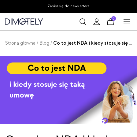
Przejdź
Zapisz się do newslettera
do
0
treści
Strona główna
/
Blog
/
Co to jest NDA i kiedy stosuje się umowę o zachowaniu poufności