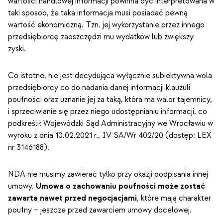
wartości handlowej informacji powinna być interpretowana w
taki sposób, że taka informacja musi posiadać pewną
wartość ekonomiczną. Tzn. jej wykorzystanie przez innego
przedsiębiorcę zaoszczędzi mu wydatków lub zwiększy
zyski.
Co istotne, nie jest decydująca wyłącznie subiektywna wola
przedsiębiorcy co do nadania danej informacji klauzuli
poufności oraz uznanie jej za taką, która ma walor tajemnicy,
i sprzeciwianie się przez niego udostępnianiu informacji, co
podkreślił Wojewódzki Sąd Administracyjny we Wrocławiu w
wyroku z dnia 10.02.2021 r., IV SA/Wr 402/20 (dostęp: LEX
nr 3146188).
NDA nie musimy zawierać tylko przy okazji podpisania innej
umowy.
Umowa o zachowaniu poufności może zostać
zawarta nawet przed negocjacjami
, które mają charakter
poufny – jeszcze przed zawarciem umowy docelowej.