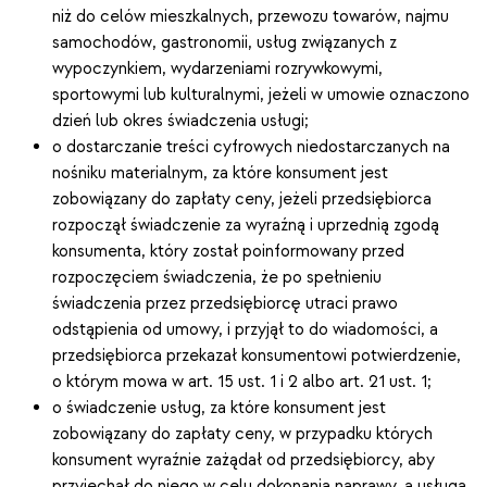
niż do celów mieszkalnych, przewozu towarów, najmu
samochodów, gastronomii, usług związanych z
wypoczynkiem, wydarzeniami rozrywkowymi,
sportowymi lub kulturalnymi, jeżeli w umowie oznaczono
dzień lub okres świadczenia usługi;
o dostarczanie treści cyfrowych niedostarczanych na
nośniku materialnym, za które konsument jest
zobowiązany do zapłaty ceny, jeżeli przedsiębiorca
rozpoczął świadczenie za wyraźną i uprzednią zgodą
konsumenta, który został poinformowany przed
rozpoczęciem świadczenia, że po spełnieniu
świadczenia przez przedsiębiorcę utraci prawo
odstąpienia od umowy, i przyjął to do wiadomości, a
przedsiębiorca przekazał konsumentowi potwierdzenie,
o którym mowa w art. 15 ust. 1 i 2 albo art. 21 ust. 1;
o świadczenie usług, za które konsument jest
zobowiązany do zapłaty ceny, w przypadku których
konsument wyraźnie zażądał od przedsiębiorcy, aby
przyjechał do niego w celu dokonania naprawy, a usługa