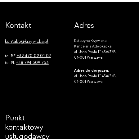
produkt
ma
wiele
Kontakt
Adres
wariantów.
Opcje
kontakt@krzywicka.pl
Katarzyna Krzywicka
Kancelaria Adwokacka
można
al. Jana Pawła II 43A/37B,
+32 470 02 01 07
tel. BE
wybrać
01-001 Warszawa
+48 794 509 753
tel. PL
na
Adres do doręczeń:
stronie
al. Jana Pawła II 43A/37B,
01-001 Warszawa
produktu
Punkt
kontaktowy
usługodawcy