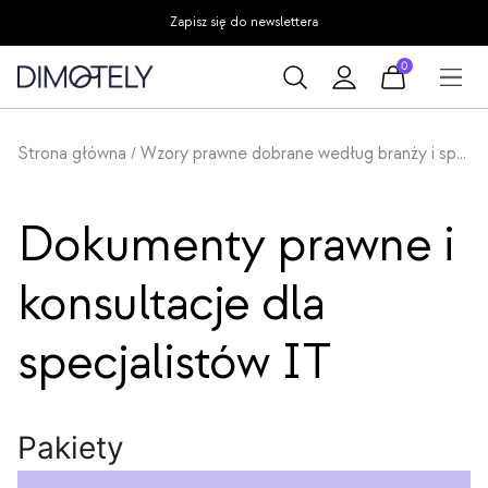
Przejdź
Zapisz się do newslettera
do
0
treści
Strona główna
Wzory prawne dobrane według branży i specjalizacji
/
Dokumenty prawne i
konsultacje dla
specjalistów IT
Pakiety